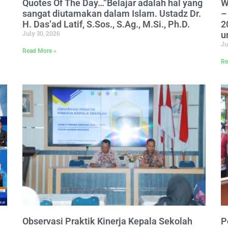
Quotes Of The Day…”Belajar adalah hal yang
W
sangat diutamakan dalam Islam. Ustadz Dr.
–
H. Das’ad Latif, S.Sos., S.Ag., M.Si., Ph.D.
2
July 30, 2026
u
Ju
Read More »
Re
Observasi Praktik Kinerja Kepala Sekolah
P