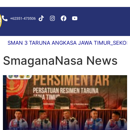
+62351-473506
S DELAY 0,5 DETIK
3 TARUNA ANGKASA JAWA TIMUR_SEKOLAH PATRI
SmaganaNasa News