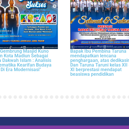
 Gembrung Masjid Kuno
Bapak Ibu Pembina Taruna
n Kota Madiun Sebagai
mendapatkan lencana
 Dakwah Islam : Analisis
penghargaan, atas dedikasi
ematika Kearifan Budaya
Dan Taruna Taruni kelas XII
 Di Era Modernisasi"
XI berprestasi mendapat
beasiswa pendidikan
5
6
7
8
9
10
11
12
13
14
15
16
17
18
19
20
21
22
23
24
25
26
27
28