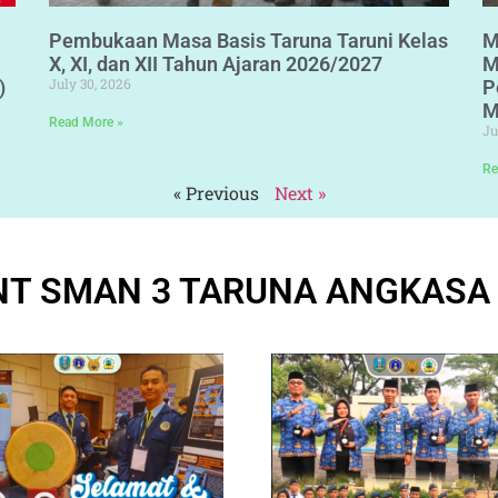
Pembukaan Masa Basis Taruna Taruni Kelas
M
X, XI, dan XII Tahun Ajaran 2026/2027
M
July 30, 2026
)
P
M
Read More »
Ju
Re
« Previous
Next »
T SMAN 3 TARUNA ANGKASA