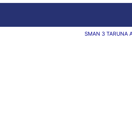
RUNNING TEKS DELAY 0,5 DETIK
SMAN 3 TARUNA ANGKASA J