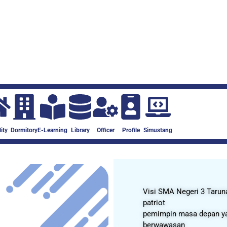
lity
Dormitory
E-Learning
Library
Officer
Profile
Simustang
Visi SMA Negeri 3 Tarun
patriot
pemimpin masa depan yang
berwawasan