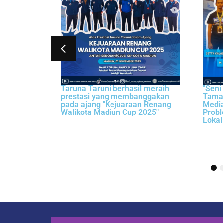
on Summit (
Taruna Taruni berhasil meraih
"Seni
Malaysia
prestasi yang membanggakan
Tama
pada ajang "Kejuaraan Renang
Media
Walikota Madiun Cup 2025"
Probl
Lokal
1
2
3
4