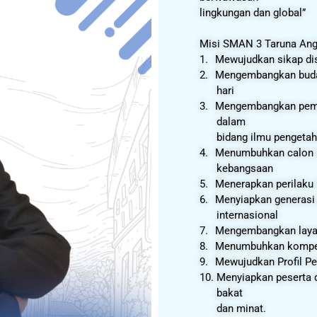
lingkungan dan global”
Mis
Misi SMAN 3 Taruna Angk
1.
Mewujudkan sikap disi
2.
Mengembangkan buday
hari
3.
Mengembangkan pembel
dalam
bidang ilmu pengetah
4.
Menumbuhkan calon p
kebangsaan
5.
Menerapkan perilaku 
6.
Menyiapkan generasi
internasional
7.
Mengembangkan layana
8.
Menumbuhkan kompet
9.
Mewujudkan Profil Pe
10.
Menyiapkan peserta d
bakat
dan minat.