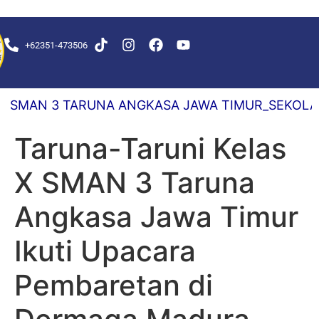
+62351-473506
S DELAY 0,5 DETIK
3 TARUNA ANGKASA JAWA TIMUR_SEKOLAH PATRI
Taruna-Taruni Kelas
X SMAN 3 Taruna
Angkasa Jawa Timur
Ikuti Upacara
Pembaretan di