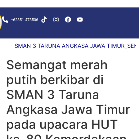
+62351-473506
KS DELAY 0,5 DETIK
SMAN 3 TARUNA ANGKASA JAWA TIMUR_SEKOLAH
Semangat merah
putih berkibar di
SMAN 3 Taruna
Angkasa Jawa Timur
pada upacara HUT