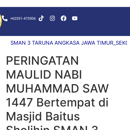
+62351-473506
KS DELAY 0,5 DETIK
SMAN 3 TARUNA ANGKASA JAWA TIMUR_SEKOLAH 
PERINGATAN
MAULID NABI
MUHAMMAD SAW
1447 Bertempat di
Masjid Baitus