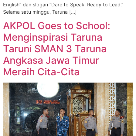
English” dan slogan “Dare to Speak, Ready to Lead.”
Selama satu minggu, Taruna […]
AKPOL Goes to School:
Menginspirasi Taruna
Taruni SMAN 3 Taruna
Angkasa Jawa Timur
Meraih Cita-Cita