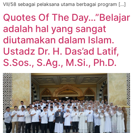
VII/58 sebagai pelaksana utama berbagai program […]
Quotes Of The Day…”Belajar
adalah hal yang sangat
diutamakan dalam Islam.
Ustadz Dr. H. Das’ad Latif,
S.Sos., S.Ag., M.Si., Ph.D.